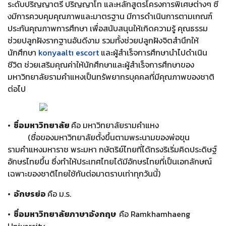
ระดับปริญญาตรี ปริญญาโท และหลักสูตรโครงการพิเศษต่างๆ ซี่
งมีการควบคุมคุณภาพและมาตรฐาน มีการดำเนินการตามเกณฑ์
ประกันคุณภาพการศึกษา เพื่อสนับสนุนให้เกิดความรู้ คุณธรรม
ช่วยปลูกฝังรากฐานอันดีงาม รวมทั้งช่วยปลูกฝังจิตสำนึกให้
นักศึกษา
konyaaltı escort
และผู้สำเร็จการศึกษานำไปดำเนิน
ชีวิต ช่วยเสริมคุณค่าให้นักศึกษาและผู้สำเร็จการศึกษาของ
มหาวิทยาลัยรามคำแหงเป็นทรัพยากรบุคคลที่มีคุณภาพของชาติ
ต่อไป
• ชื่อมหาวิทยาลัย
คือ มหาวิทยาลัยรามคำแหง
(ชื่อของมหาวิทยาลัยตั้งขึ้นตามพระนามของพ่อขุน
รามคำแหงมหาราช พระมหา กษัตริย์ไทยที่ได้ทรงริเริ่มคิดประดิษฐ์
อักษรไทยขึ้น ซึ่งทำให้ประเทศไทยได้มีอักษรไทยที่เป็นเอกลักษณ์
เฉพาะของชาติไทยใช้กันต่อมาตราบเท่าทุกวันนี้)
• อักษรย่อ
คือ ม.ร.
• ชื่อมหาวิทยาลัยภาษาอังกฤษ
คือ Ramkhamhaeng