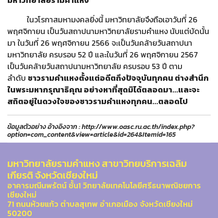
มหาวิทยาลัยรามคำแหง
ในวโรกาสมหามงคลยิ่งนี้ มหาวิทยาลัยจึงถือเอาวันที่ 26
พฤศจิกายน เป็นวันสถาปนามหาวิทยาลัยรามคำแหง นับแต่บัดนั้น
มา ในวันที่ 26 พฤศจิกายน 2566 จะเป็นวันคล้ายวันสถาปนา
มหาวิทยาลัย ครบรอบ 52 ปี และในวันที่ 26 พฤศจิกายน 2567
เป็นวันคล้ายวันสถาปนามหาวิทยาลัย ครบรอบ 53 ปี ตาม
ลำดับ
ชาวรามคำแหงตั้งแต่อดีตถึงปัจจุบันทุกคน
ต่างสำนึก
ในพระมหากรุณาธิคุณ
อย่างหาที่สุดมิได้ตลอดมา
...
และจะ
สถิตอยู่ในดวงใจของชาวรามคำแหงทุกคน
...
ตลอดไป
ข้อมูลตัวอย่าง อ้างอิงจาก : http://www.oasc.ru.ac.th/index.php?
option=com_content&view=article&id=264&Itemid=165
มหาวิทยาลัยรามคำแหง สาขาวิทยบริการเฉลิม
เกียรติ จังหวัดเชียงใหม่
อาคารมณีนพรัตน์ ชั้น1 วิทยาลัยเทคโนโลยีศรีธนาพณิชยการ
เชียงใหม่
71 ถนนห้วยแก้ว ตำบลสุเทพ อำเภอเมือง จังหวัดเชียงใหม่
50200