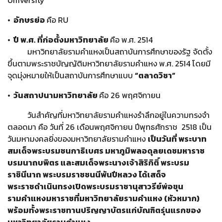
University
• อักษรย่อ
คือ RU
• ปี พ.ศ. ที่ก่อตั้งมหาวิทยาลัย
คือ พ.ศ. 2514
มหาวิทยาลัยรามคำแหงเป็นสถาบันการศึกษาของรัฐ จัดตั้ง
ขึ้นตามพระราชบัญญัติมหาวิทยาลัยรามคำแหง พ.ศ. 2514 โดยมี
จุดมุ่งหมายให้เป็นสถาบันการศึกษาแบบ
“ตลาดวิชา”
• วันสถาปนามหาวิทยาลัย
คือ 26 พฤศจิกายน
วันสำคัญที่มหาวิทยาลัยรามคำแหงรำลึกอยู่ในความทรงจำ
ตลอดมา คือ วันที่ 26 เดือนพฤศจิกายน ปีพุทธศักราช 2518 เป็น
วันมหามงคลยิ่งของมหาวิทยาลัยรามคำแหง
เป็นวันที่ พระบาท
สมเด็จพระบรมชนกาธิเบศร มหาภูมิพลอดุลยเดชมหาราช
บรมนาถบพิตร และสมเด็จพระนางเจ้าสิริกิติ์ พระบรม
ราชินีนาถ พระบรมราชชนนีพันปีหลวง ได้เสด็จ
พระราชดำเนินทรงเปิดพระบรมราชานุสาวรีย์พ่อขุน
รามคำแหงมหาราชที่มหาวิทยาลัยรามคำแหง (หัวหมาก)
พร้อมทั้งพระราชทานปริญญาบัตรแก่บัณฑิตรุ่นแรกของ